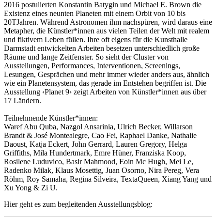
2016 postulierten Konstantin Batygin und Michael E. Brown die
Existenz eines neunten Planeten mit einem Orbit von 10 bis
20TJahren. Während Astronomen ihm nachspüren, wird daraus eine
Metapher, die Künstler*innen aus vielen Teilen der Welt mit realem
und fiktivem Leben füllen. Ihre oft eigens für die Kunsthalle
Darmstadt entwickelten Arbeiten besetzen unterschiedlich große
Räume und lange Zeitfenster. So sieht der Cluster von
Ausstellungen, Performances, Interventionen, Screenings,
Lesungen, Gesprächen und mehr immer wieder anders aus, ähnlich
wie ein Planetensystem, das gerade im Entstehen begriffen ist. Die
Ausstellung ‹Planet 9› zeigt Arbeiten von Künstler*innen aus über
17 Ländern.
Teilnehmende Künstler*innen:
Waref Abu Quba, Nazgol Ansarinia, Ulrich Becker, Willarson
Brandt & José Montealegre, Cao Fei, Raphael Danke, Nathalie
Daoust, Katja Eckert, John Gerrard, Lauren Gregory, Helga
Griffiths, Mila Hundertmark, Emre Hüner, Franziska Koop,
Rosilene Luduvico, Basir Mahmood, Eoin Mc Hugh, Mei Le,
Radenko Milak, Klaus Mosettig, Juan Osorno, Nira Pereg, Vera
Röhm, Roy Samaha, Regina Silveira, TextaQueen, Xiang Yang und
Xu Yong & Zi U.
Hier geht es zum begleitenden Ausstellungsblog: