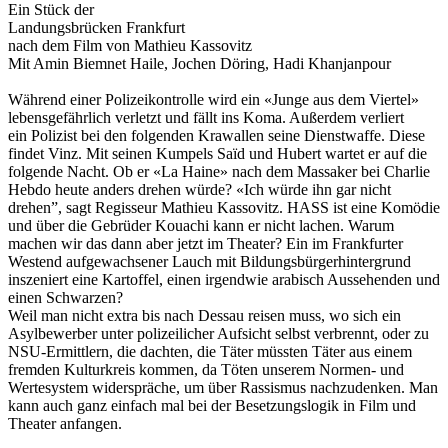
Ein Stück der
Landungsbrücken Frankfurt
nach dem Film von Mathieu Kassovitz
Mit Amin Biemnet Haile, Jochen Döring, Hadi Khanjanpour
Während einer Polizeikontrolle wird ein «Junge aus dem Viertel»
lebensgefährlich verletzt und fällt ins Koma. Außerdem verliert
ein Polizist bei den folgenden Krawallen seine Dienstwaffe. Diese
findet Vinz. Mit seinen Kumpels Saïd und Hubert wartet er auf die
folgende Nacht. Ob er «La Haine» nach dem Massaker bei Charlie
Hebdo heute anders drehen würde? «Ich würde ihn gar nicht
drehen”, sagt Regisseur Mathieu Kassovitz. HASS ist eine Komödie
und über die Gebrüder Kouachi kann er nicht lachen. Warum
machen wir das dann aber jetzt im Theater? Ein im Frankfurter
Westend aufgewachsener Lauch mit Bildungsbürgerhintergrund
inszeniert eine Kartoffel, einen irgendwie arabisch Aussehenden und
einen Schwarzen?
Weil man nicht extra bis nach Dessau reisen muss, wo sich ein
Asylbewerber unter polizeilicher Aufsicht selbst verbrennt, oder zu
NSU-Ermittlern, die dachten, die Täter müssten Täter aus einem
fremden Kulturkreis kommen, da Töten unserem Normen- und
Wertesystem widerspräche, um über Rassismus nachzudenken. Man
kann auch ganz einfach mal bei der Besetzungslogik in Film und
Theater anfangen.