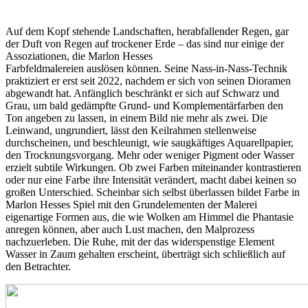
Auf dem Kopf stehende Landschaften, herabfallender Regen, gar
der Duft von Regen auf trockener Erde – das sind nur einige der
Assoziationen, die Marlon Hesses
Farbfeldmalereien auslösen können. Seine Nass-in-Nass-Technik
praktiziert er erst seit 2022, nachdem er sich von seinen Dioramen
abgewandt hat. Anfänglich beschränkt er sich auf Schwarz und
Grau, um bald gedämpfte Grund- und Komplementärfarben den
Ton angeben zu lassen, in einem Bild nie mehr als zwei. Die
Leinwand, ungrundiert, lässt den Keilrahmen stellenweise
durchscheinen, und beschleunigt, wie saugkäftiges Aquarellpapier,
den Trocknungsvorgang. Mehr oder weniger Pigment oder Wasser
erzielt subtile Wirkungen. Ob zwei Farben miteinander kontrastieren
oder nur eine Farbe ihre Intensität verändert, macht dabei keinen so
großen Unterschied. Scheinbar sich selbst überlassen bildet Farbe in
Marlon Hesses Spiel mit den Grundelementen der Malerei
eigenartige Formen aus, die wie Wolken am Himmel die Phantasie
anregen können, aber auch Lust machen, den Malprozess
nachzuerleben. Die Ruhe, mit der das widerspenstige Element
Wasser in Zaum gehalten erscheint, überträgt sich schließlich auf
den Betrachter.