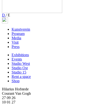
D
/
E
Kunstverein
Program
Media
Visit
Press
Exhibitions
Events
Studio West
Studio Ost
Studio 15
Rent a space
Shop
Hilarius Hofstede
Courant Van Gogh
27 09 26
10 01 27