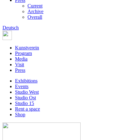
Press
Current
Archive
Overall
Deutsch
Kunstverein
Program
Media
Visit
Press
Exhibitions
Events
Studio West
Studio Ost
Studio 15
Rent a space
Shop