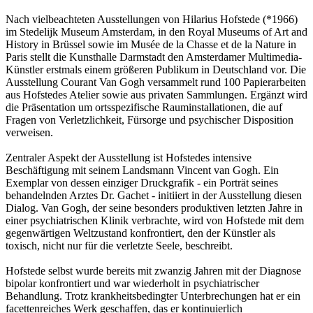
Nach vielbeachteten Ausstellungen von Hilarius Hofstede (*1966)
im Stedelijk Museum Amsterdam, in den Royal Museums of Art and
History in Brüssel sowie im Musée de la Chasse et de la Nature in
Paris stellt die Kunsthalle Darmstadt den Amsterdamer Multimedia-
Künstler erstmals einem größeren Publikum in Deutschland vor. Die
Ausstellung Courant Van Gogh versammelt rund 100 Papierarbeiten
aus Hofstedes Atelier sowie aus privaten Sammlungen. Ergänzt wird
die Präsentation um ortsspezifische Rauminstallationen, die auf
Fragen von Verletzlichkeit, Fürsorge und psychischer Disposition
verweisen.
Zentraler Aspekt der Ausstellung ist Hofstedes intensive
Beschäftigung mit seinem Landsmann Vincent van Gogh. Ein
Exemplar von dessen einziger Druckgrafik - ein Porträt seines
behandelnden Arztes Dr. Gachet - initiiert in der Ausstellung diesen
Dialog. Van Gogh, der seine besonders produktiven letzten Jahre in
einer psychiatrischen Klinik verbrachte, wird von Hofstede mit dem
gegenwärtigen Weltzustand konfrontiert, den der Künstler als
toxisch, nicht nur für die verletzte Seele, beschreibt.
Hofstede selbst wurde bereits mit zwanzig Jahren mit der Diagnose
bipolar konfrontiert und war wiederholt in psychiatrischer
Behandlung. Trotz krankheitsbedingter Unterbrechungen hat er ein
facettenreiches Werk geschaffen, das er kontinuierlich